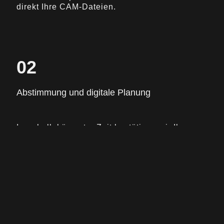
direkt Ihre CAM-Dateien.
02
Abstimmung und digitale Planung
Innerhalb kürzester Zeit bestätigen wir Ihren
Auftrag mit einem verbindlichen Liefertermin
und planen Ihr Projekt in unseren Ganttplan
ein.
03